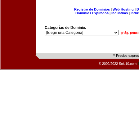
Registro de Dominios
|
Web Hosting
|
D
Dominios Expirados
|
Industrias
|
Indu
Categorías de Dominio:
[Pág. princi
** Precios expre
© 2002/2022 Solo10.com