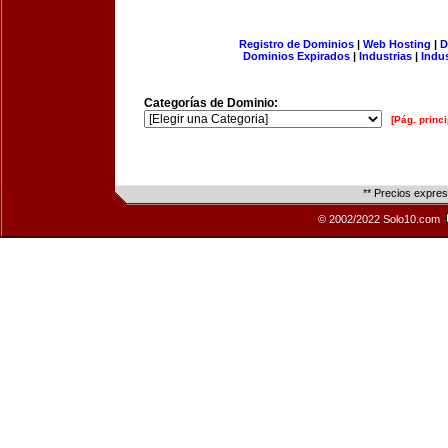
Registro de Dominios
|
Web Hosting
|
D
Dominios Expirados
|
Industrias
|
Indu
Categorías de Dominio:
[Pág. princi
** Precios expre
© 2002/2022 Solo10.com