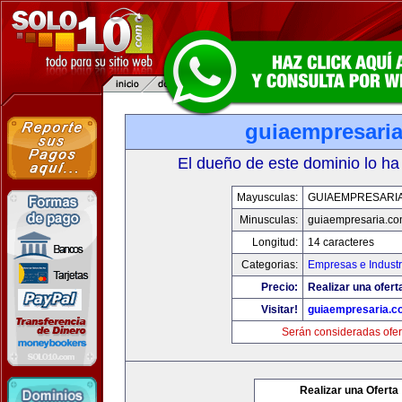
guiaempresari
El dueño de este dominio lo ha
Mayusculas:
GUIAEMPRESARI
Minusculas:
guiaempresaria.c
Longitud:
14 caracteres
Categorias:
Empresas e Industr
Precio:
Realizar una ofert
Visitar!
guiaempresaria.c
Serán consideradas ofer
Realizar una Oferta