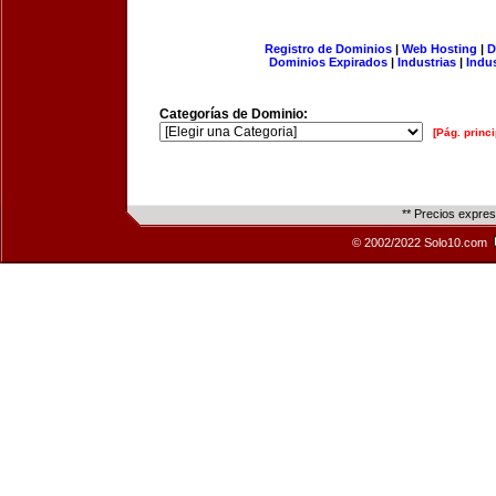
Registro de Dominios
|
Web Hosting
|
D
Dominios Expirados
|
Industrias
|
Indu
Categorías de Dominio:
[Pág. princi
** Precios expre
© 2002/2022 Solo10.com