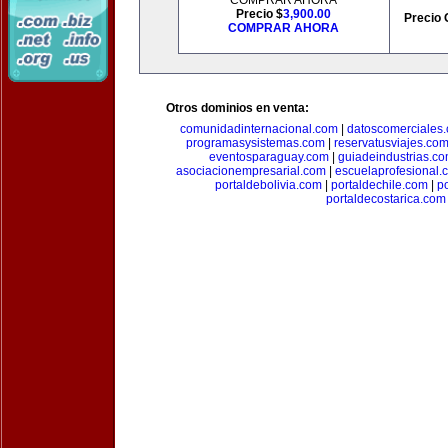
COMPRAR AHORA
Precio $
3,900.00
Precio 
COMPRAR AHORA
Otros dominios en venta:
comunidadinternacional.com
|
datoscomerciales
programasysistemas.com
|
reservatusviajes.co
eventosparaguay.com
|
guiadeindustrias.c
asociacionempresarial.com
|
escuelaprofesional.
portaldebolivia.com
|
portaldechile.com
|
p
portaldecostarica.com