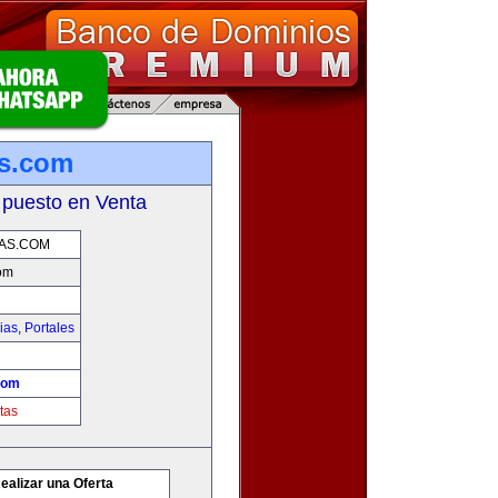
as.com
 puesto en Venta
AS.COM
om
ias
,
Portales
com
tas
ealizar una Oferta