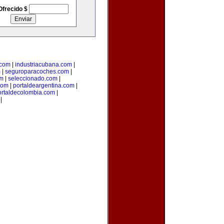
Ofrecido $
.com
|
industriacubana.com
|
m
|
seguroparacoches.com
|
om
|
seleccionado.com
|
com
|
portaldeargentina.com
|
ortaldecolombia.com
|
|