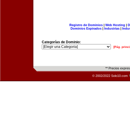
Registro de Dominios
|
Web Hosting
|
D
Dominios Expirados
|
Industrias
|
Indu
Categorías de Dominio:
[Pág. princi
** Precios expre
© 2002/2022 Solo10.com