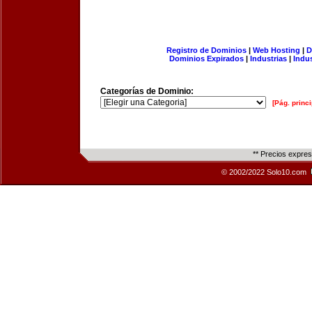
Registro de Dominios
|
Web Hosting
|
D
Dominios Expirados
|
Industrias
|
Indu
Categorías de Dominio:
[Pág. princi
** Precios expre
© 2002/2022 Solo10.com