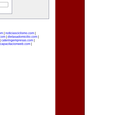
om
|
noticiasciclismo.com
|
.com
|
dietasadomicilio.com
|
|
cateringempresas.com
|
capacitacionweb.com
|