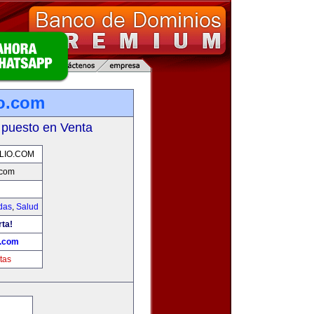
io.com
 puesto en Venta
LIO.COM
.com
das
,
Salud
rta!
o.com
tas