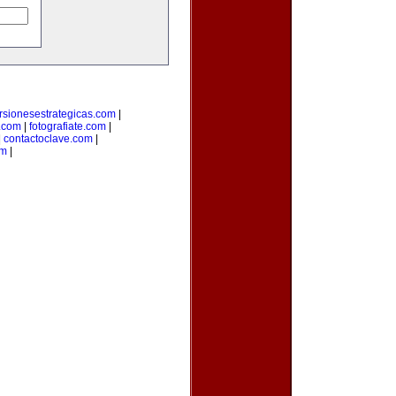
rsionesestrategicas.com
|
.com
|
fotografiate.com
|
|
contactoclave.com
|
om
|