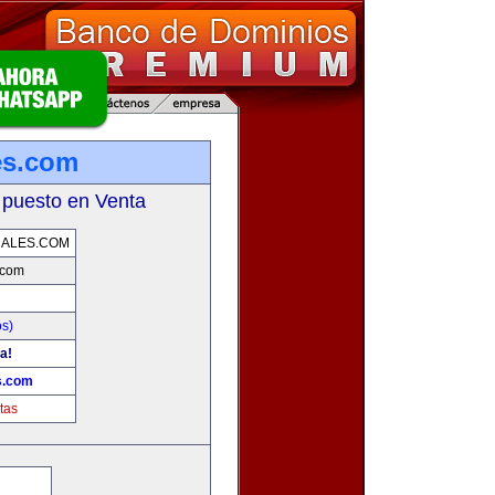
es.com
 puesto en Venta
RALES.COM
.com
os)
a!
s.com
tas