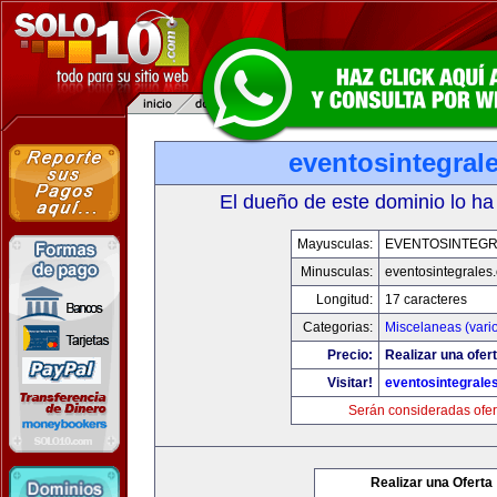
eventosintegral
El dueño de este dominio lo ha
Mayusculas:
EVENTOSINTEG
Minusculas:
eventosintegrales
Longitud:
17 caracteres
Categorias:
Miscelaneas (vari
Precio:
Realizar una ofert
Visitar!
eventosintegrale
Serán consideradas ofer
Realizar una Oferta