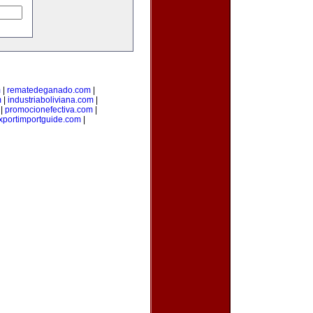
m
|
rematedeganado.com
|
m
|
industriaboliviana.com
|
|
promocionefectiva.com
|
xportimportguide.com
|