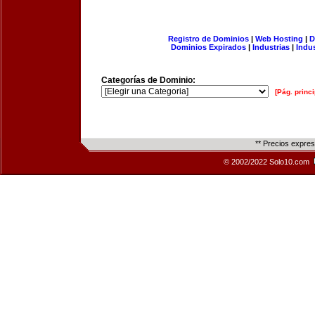
Registro de Dominios
|
Web Hosting
|
D
Dominios Expirados
|
Industrias
|
Indu
Categorías de Dominio:
[Pág. princi
** Precios expre
© 2002/2022 Solo10.com