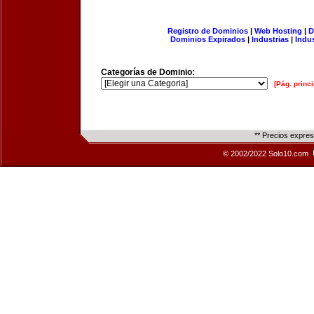
Registro de Dominios
|
Web Hosting
|
D
Dominios Expirados
|
Industrias
|
Indu
Categorías de Dominio:
[Pág. princi
** Precios expre
© 2002/2022 Solo10.com