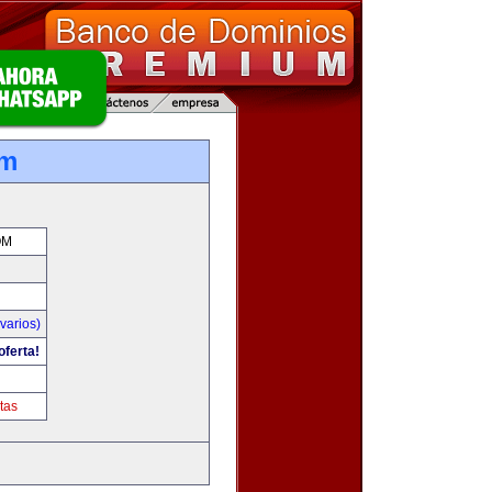
om
OM
varios)
oferta!
tas