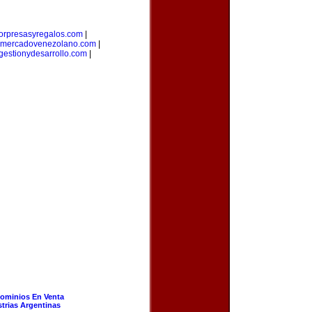
orpresasyregalos.com
|
mercadovenezolano.com
|
gestionydesarrollo.com
|
ominios En Venta
strias Argentinas