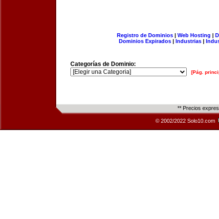
Registro de Dominios
|
Web Hosting
|
D
Dominios Expirados
|
Industrias
|
Indu
Categorías de Dominio:
[Pág. princi
** Precios expre
© 2002/2022 Solo10.com