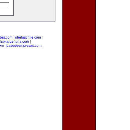
des.com
|
ofertaschile.com
|
tria-argentina.com
|
com
|
basedeempresas.com
|