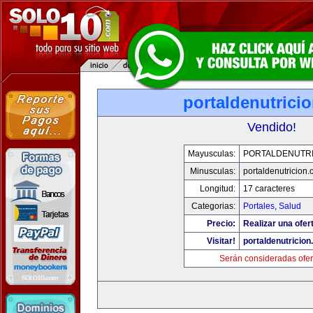
portaldenutrici
Vendido!
Mayusculas:
PORTALDENUTRI
Minusculas:
portaldenutricion
Longitud:
17 caracteres
Categorias:
Portales
,
Salud
Precio:
Realizar una ofer
Visitar!
portaldenutricio
Serán consideradas ofer